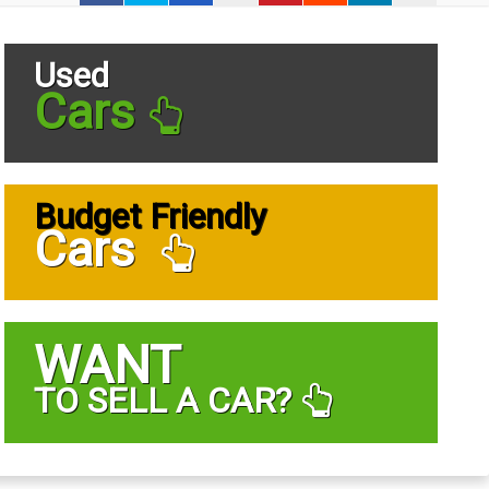
Used
Cars
Budget Friendly
Cars
WANT
TO SELL A CAR?